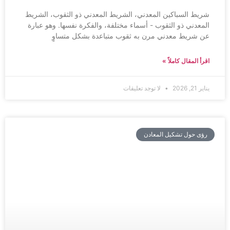
شريط السباكين المعدني، الشريط المعدني ذو الثقوب، الشريط
المعدني ذو الثقوب - أسماء مختلفة، والفكرة نفسها. وهو عبارة
عن شريط معدني مرن به ثقوب متباعدة بشكل متساوٍ
اقرأ المقال كاملاً »
يناير 21, 2026
لا توجد تعليقات
رؤى حول تشكيل المعادن