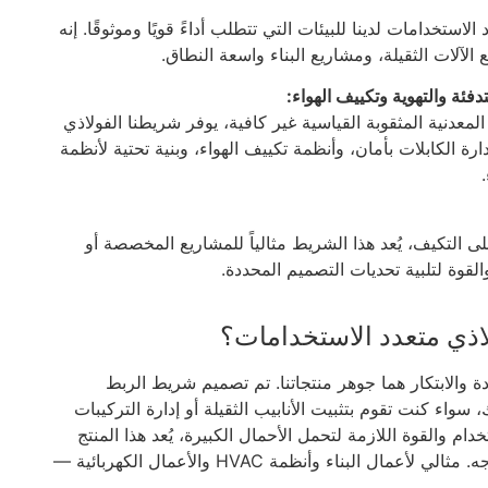
استخدامات لدينا للبيئات التي تتطلب أداءً قويًا وموثوقًا. إنه
الآلات الثقيلة، ومشاريع البناء واسعة النطاق.
تدفئة والتهوية وتكييف الهواء:
معدنية المثقوبة القياسية غير كافية، يوفر شريطنا الفولاذي
زم لإدارة الكابلات بأمان، وأنظمة تكييف الهواء، وبنية تحتية لأنظمة
 التكيف، يُعد هذا الشريط مثالياً للمشاريع المخصصة أو
لقوة لتلبية تحديات التصميم المحددة.
لاذي متعدد الاستخدامات؟
Maco Marketing، الجودة والابتكار هما جوهر منتجاتنا. تم تصميم شريط الربط
سواء كنت تقوم بتثبيت الأنابيب الثقيلة أو إدارة التركيبات
ام والقوة اللازمة لتحمل الأحمال الكبيرة، يُعد هذا المنتج
الحل الموثوق والاقتصادي الذي تحتاجه. مثالي لأعمال البناء وأنظمة HVAC والأعمال الكهربائية —