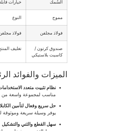
السُمك
خيارات قابل
مموج
النوع
فولاذ مجلفن
فولاذ مجلفن
صندوق كرتون /
تغليف المنتج
كاسيت بلاستيكي
الميزات والفوائد الرئ
نظام تثبيت متعدد الاستخدامات
مناسب لمجموعة واسعة من الت
حل سريع وفعال لتأمين الكابل
يوفر وسيلة سريعة وموثوقة لت
سهل القطع والثني والتشكيل
يبسط التخصيص بفضل سهولة ا