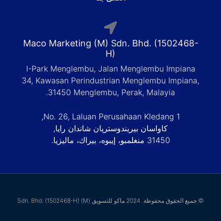
Maco Marketing (M) 
H
I-Park Menglembu, Ja
34, Kawasan Perindustr
31450 Menglembu,
No. 26, Laluan Per
ريان شاندان رايا,