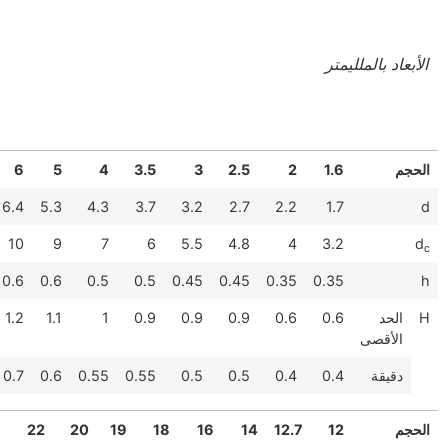
11.1
10
8
7
6.35
6
5
4
3.5
3
11.6
10.5
8.4
7.4
6.7
6.4
5.3
4.3
3.7
3.2
15.9
16
13
12
9.5
10
9
7
6
5.5
0.9
0.9
0.7
0.7
0.6
0.6
0.6
0.5
0.5
0.45
0
1.6
1.6
1.4
1.3
1.2
1.2
1.1
1
0.9
0.9
1.05
1.1
0.9
0.8
0.65
0.7
0.6
0.55
0.55
0.5
36
30
27
25.4
24
22
20
19
18
16