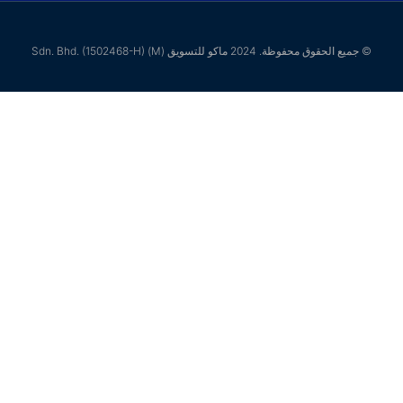
حقوق محفوظة. 2024 ماكو للتسويق (M) Sdn. Bhd. (1502468-H)