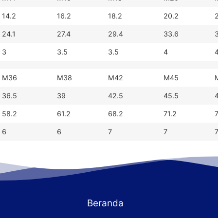
14.2
16.2
18.2
20.2
24.1
27.4
29.4
33.6
3
3.5
3.5
4
M36
M38
M42
M45
36.5
39
42.5
45.5
58.2
61.2
68.2
71.2
6
6
7
7
Beranda