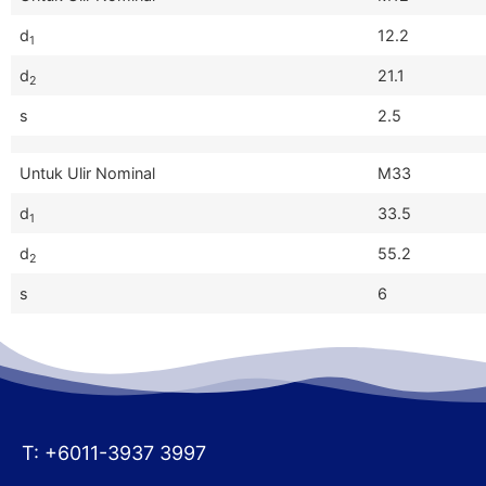
d
12.2
1
d
21.1
2
s
2.5
Untuk Ulir Nominal
M33
d
33.5
1
d
55.2
2
s
6
T: +6011-3937 3997