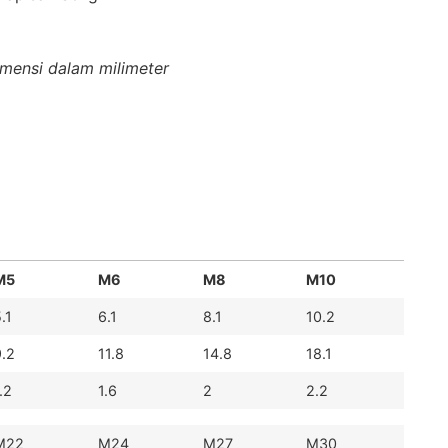
mensi dalam milimeter
M5
M6
M8
M10
.1
6.1
8.1
10.2
9.2
11.8
14.8
18.1
.2
1.6
2
2.2
M22
M24
M27
M30