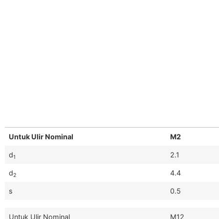
Untuk Ulir Nominal
M2
d
2.1
1
d
4.4
2
s
0.5
Untuk Ulir Nominal
M12