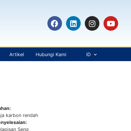
Artikel
Hubungi Kami
ID
ahan:
ja karbon rendah
nyelesaian:
lapisan Seng