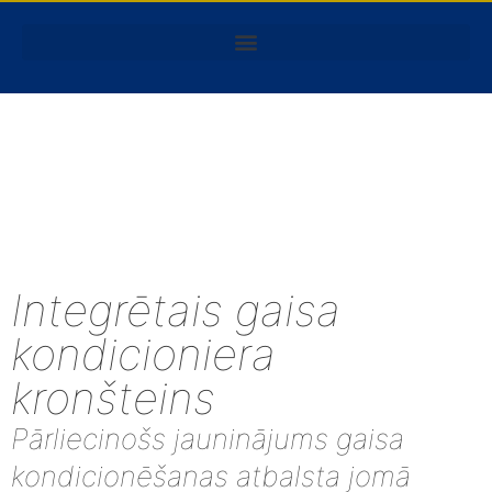
Integrētais gaisa
kondicioniera
kronšteins
Pārliecinošs jauninājums gaisa
kondicionēšanas atbalsta jomā