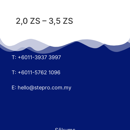
2,0 ZS – 3,5 ZS
T: +6011-3937 3997
T: +6011-5762 1096
E:
hello@stepro.com.my