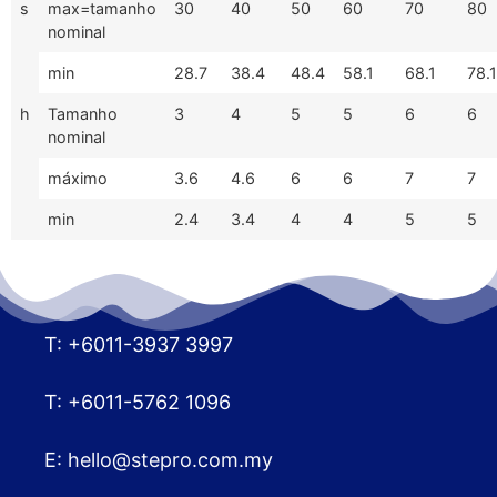
s
max=tamanho
30
40
50
60
70
80
nominal
min
28.7
38.4
48.4
58.1
68.1
78.1
h
Tamanho
3
4
5
5
6
6
nominal
máximo
3.6
4.6
6
6
7
7
min
2.4
3.4
4
4
5
5
T: +6011-3937 3997
T: +6011-5762 1096
E:
hello@stepro.com.my