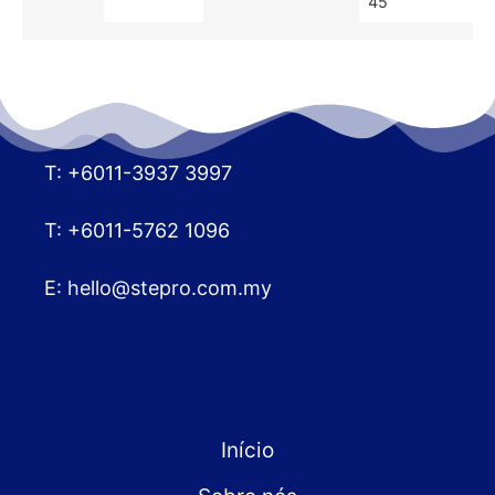
45
T: +6011-3937 3997
T: +6011-5762 1096
E:
hello@stepro.com.my
Início