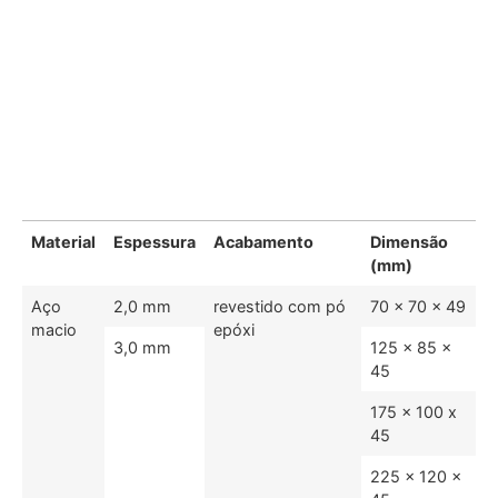
Material
Espessura
Acabamento
Dimensão
(mm)
Aço
2,0 mm
revestido com pó
70 x 70 x 49
macio
epóxi
3,0 mm
125 x 85 x
45
175 x 100 x
45
225 x 120 x