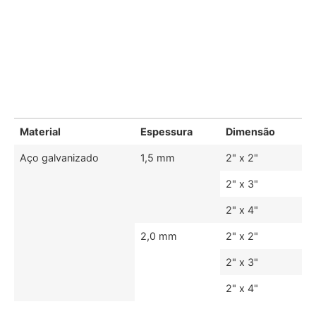
Material
Espessura
Dimensão
Aço galvanizado
1,5 mm
2" x 2"
2" x 3"
2" x 4"
2,0 mm
2" x 2"
2" x 3"
2" x 4"