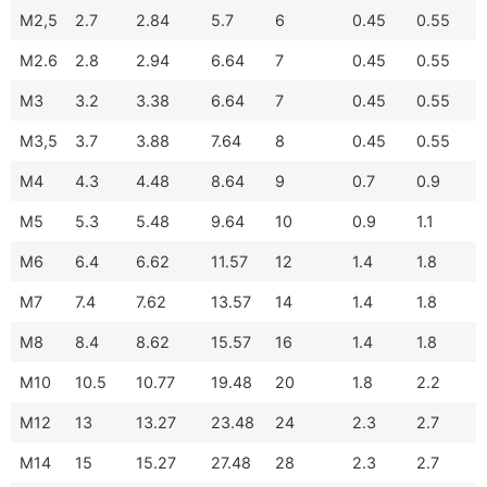
M2,5
2.7
2.84
5.7
6
0.45
0.55
M2.6
2.8
2.94
6.64
7
0.45
0.55
M3
3.2
3.38
6.64
7
0.45
0.55
M3,5
3.7
3.88
7.64
8
0.45
0.55
M4
4.3
4.48
8.64
9
0.7
0.9
M5
5.3
5.48
9.64
10
0.9
1.1
M6
6.4
6.62
11.57
12
1.4
1.8
M7
7.4
7.62
13.57
14
1.4
1.8
M8
8.4
8.62
15.57
16
1.4
1.8
M10
10.5
10.77
19.48
20
1.8
2.2
M12
13
13.27
23.48
24
2.3
2.7
M14
15
15.27
27.48
28
2.3
2.7