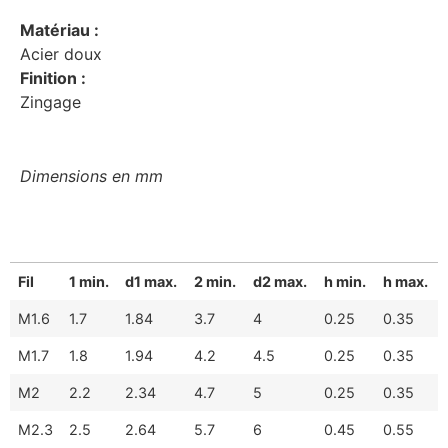
Matériau :
Acier doux
Finition :
Zingage
Dimensions en mm
Fil
1 min.
d1 max.
2 min.
d2 max.
h min.
h max.
M1.6
1.7
1.84
3.7
4
0.25
0.35
M1.7
1.8
1.94
4.2
4.5
0.25
0.35
M2
2.2
2.34
4.7
5
0.25
0.35
M2.3
2.5
2.64
5.7
6
0.45
0.55