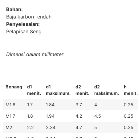
Bahan:
Baja karbon rendah
Penyelesaian:
Pelapisan Seng
Dimensi dalam milimeter
Benang
d1
d1
d2
d2
h
menit.
maksimum.
menit.
maksimum.
menit.
M1.6
1.7
1.84
3.7
4
0.25
M1.7
1.8
1.94
4.2
4.5
0.25
M2
2.2
2.34
4.7
5
0.25