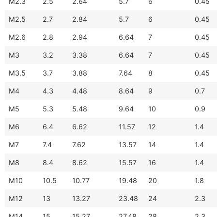
M2.3
2.5
2.64
5.7
6
0.45
M2.5
2.7
2.84
5.7
6
0.45
M2.6
2.8
2.94
6.64
7
0.45
M3
3.2
3.38
6.64
7
0.45
M3.5
3.7
3.88
7.64
8
0.45
M4
4.3
4.48
8.64
9
0.7
M5
5.3
5.48
9.64
10
0.9
M6
6.4
6.62
11.57
12
1.4
M7
7.4
7.62
13.57
14
1.4
M8
8.4
8.62
15.57
16
1.4
M10
10.5
10.77
19.48
20
1.8
M12
13
13.27
23.48
24
2.3
M14
15
15.27
27.48
28
2.3