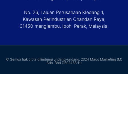
No. 26, Laluan Perusahaan Kledang 1,
Kawasan Perindustrian Chandan Raya,
31450 menglembu, Ipoh, Perak, Malaysia.
© Semua hak cipta dilindungi undang-undang. 2024 Maco Marketing (M)
Sdn. Bhd (1502468-H)