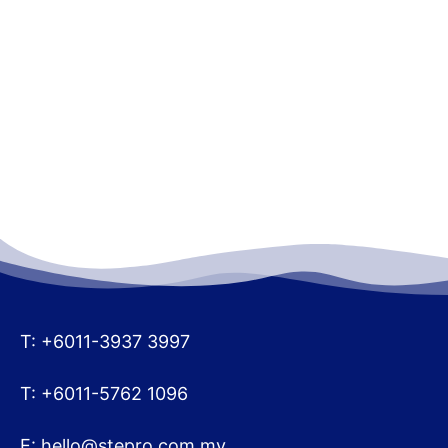
T: +6011-3937 3997
T: +6011-5762 1096
E:
hello@stepro.com.my