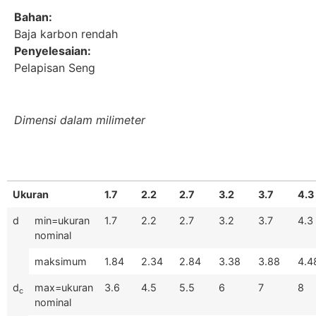
Bahan:
Baja karbon rendah
Penyelesaian:
Pelapisan Seng
Dimensi dalam milimeter
Ukuran
1.7
2.2
2.7
3.2
3.7
4.3
d
min=ukuran
1.7
2.2
2.7
3.2
3.7
4.3
nominal
maksimum
1.84
2.34
2.84
3.38
3.88
4.4
d
max=ukuran
3.6
4.5
5.5
6
7
8
c
nominal