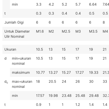
min
3.3
4.2
5.2
5.7
6.64
7.6
t
0.3
0.3
0.4
0.4
0.5
0.5
Jumlah Gigi
6
6
6
6
6
8
Untuk Diameter
M1.6
M2
M2.5
M3
M3.5
M4
Ulir Nominal
Ukuran
10.5
13
15
17
19
21
d
min=ukuran
10.5
13
15
17
19
21
nominal
maksimum
10.77
13.27
15.27
17.27
19.33
21.
d
max=ukuran
18
20.5
24
26
30
33
c
nominal
min
17.57
19.98
23.48
25.48
29.48
32.
t
0.9
1
1
1.2
1.4
1.4