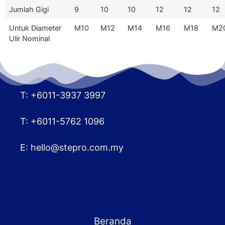
Jumlah Gigi
9
10
10
12
12
12
Untuk Diameter
M10
M12
M14
M16
M18
M2
Ulir Nominal
T: +6011-3937 3997
T: +6011-5762 1096
E:
hello@stepro.com.my
Beranda